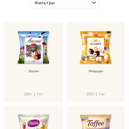
Фильтры
Ласпи
Леодоро
250 г | 1 кг
250 г | 1 кг