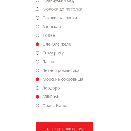
Француский сад
Молока до потолка
Сливки щасливки
Азовская
Toffee
Оле-Оле желе
Crazy party
Ласпи
Летняя романтика
Морские сокровища
Леодоро
MilkRush
Франс Вояж
СБРОСИТЬ ФИЛЬТРЫ