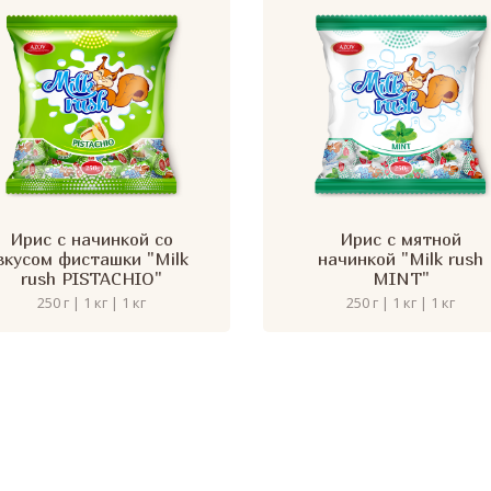
Ирис с начинкой со
Ирис с мятной
вкусом фисташки "Milk
начинкой "Milk rush
rush PISTACHIO"
MINT"
250 г | 1 кг | 1 кг
250 г | 1 кг | 1 кг