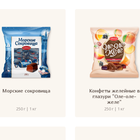
Морские сокровища
Конфеты желейные в
глазури "Оле-оле-
желе"
250 г | 1 кг
250 г | 1 кг