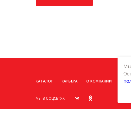
Мы 
Ост
по
КАТАЛОГ
КАРЬЕРА
О КОМПАНИИ
КОНТ
МЫ В СОЦСЕТЯХ