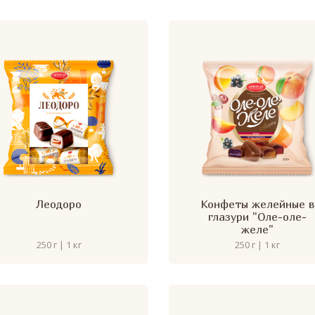
Леодоро
Конфеты желейные в
глазури "Оле-оле-
желе"
250 г | 1 кг
250 г | 1 кг