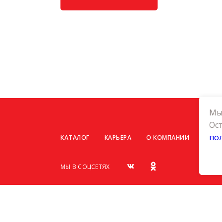
Мы 
Ост
по
КАТАЛОГ
КАРЬЕРА
О КОМПАНИИ
КОНТ
МЫ В СОЦСЕТЯХ