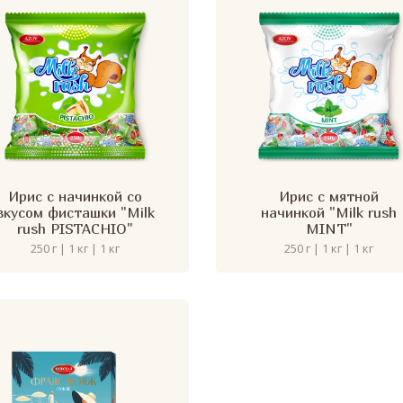
Ирис с начинкой со
Ирис с мятной
вкусом фисташки "Milk
начинкой "Milk rush
rush PISTACHIO"
MINT"
250 г | 1 кг | 1 кг
250 г | 1 кг | 1 кг