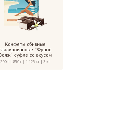
Конфеты сбивные
глазированные "Франс
Вояж" суфле со вкусом
ванили
200 г | 850 г | 1,125 кг | 3 кг