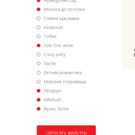
Француский сад
Молока до потолка
Сливки щасливки
Азовская
Toffee
Оле-Оле желе
Crazy party
Ласпи
Летняя романтика
Морские сокровища
Леодоро
MilkRush
Франс Вояж
СБРОСИТЬ ФИЛЬТРЫ