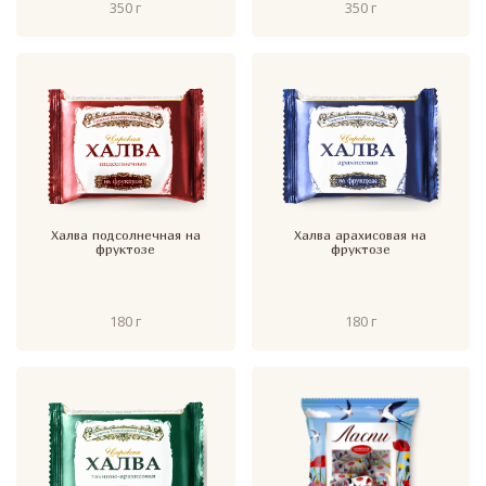
350 г
350 г
Халва подсолнечная на
Халва арахисовая на
фруктозе
фруктозе
180 г
180 г