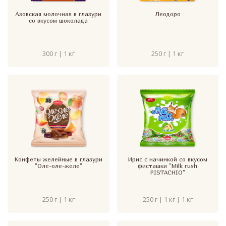
Азовская молочная в глазури
Леодоро
со вкусом шоколада
300 г | 1 кг
250 г | 1 кг
Конфеты желейные в глазури
Ирис с начинкой со вкусом
"Оле-оле-желе"
фисташки "Milk rush
PISTACHIO"
250 г | 1 кг
250 г | 1 кг | 1 кг