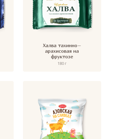
Халва тахинно–
арахисовая на
фруктозе
180 г