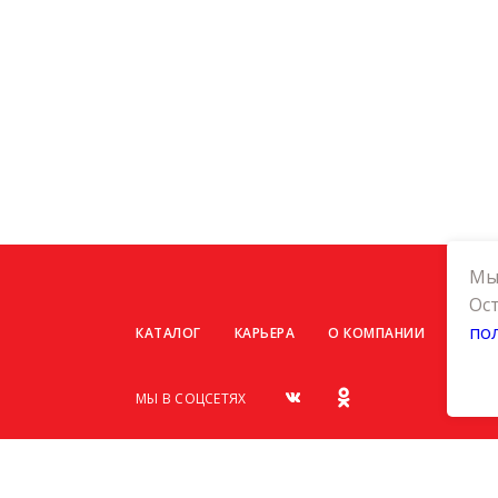
Мы 
Ост
по
КАТАЛОГ
КАРЬЕРА
О КОМПАНИИ
КОНТ
МЫ В СОЦСЕТЯХ