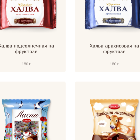
Халва подсолнечная на
Халва арахисовая на
фруктозе
фруктозе
180 г
180 г