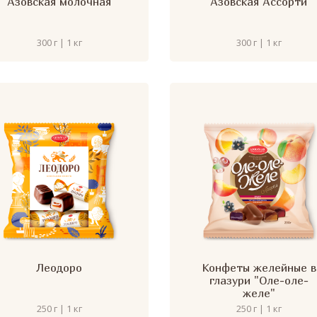
Азовская молочная
Азовская Ассорти
300 г | 1 кг
300 г | 1 кг
Леодоро
Конфеты желейные в
глазури "Оле-оле-
желе"
250 г | 1 кг
250 г | 1 кг