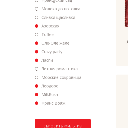
Француский сад
Молока до потолка
Сливки щасливки
Азовская
Toffee
Оле-Оле желе
Crazy party
Ласпи
Летняя романтика
Морские сокровища
Леодоро
MilkRush
Франс Вояж
СБРОСИТЬ ФИЛЬТРЫ