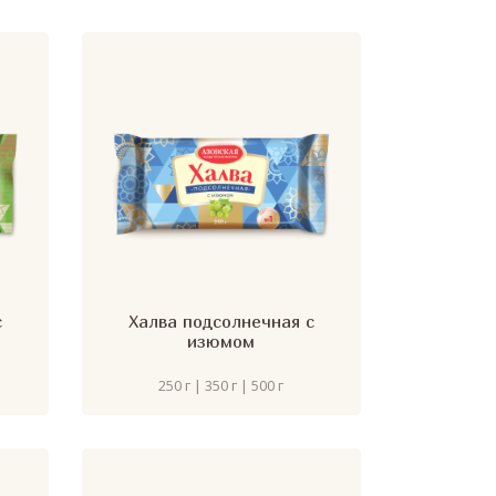
с
Халва подсолнечная с
изюмом
250 г | 350 г | 500 г