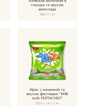
Азовская молочная в
глазури со вкусом
шоколада
300 г | 1 кг
Ирис с начинкой со
вкусом фисташки "Milk
rush PISTACHIO"
250 г | 1 кг | 1 кг