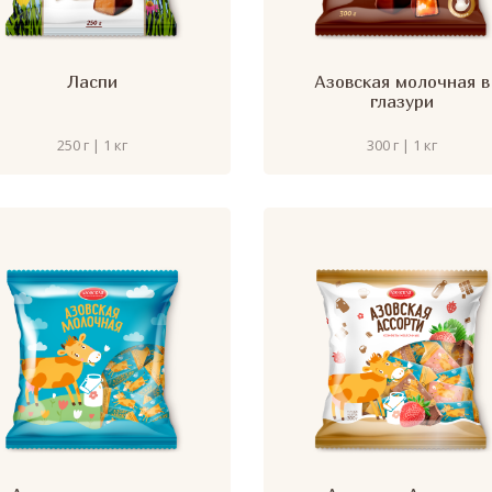
Ласпи
Азовская молочная в
глазури
250 г | 1 кг
300 г | 1 кг