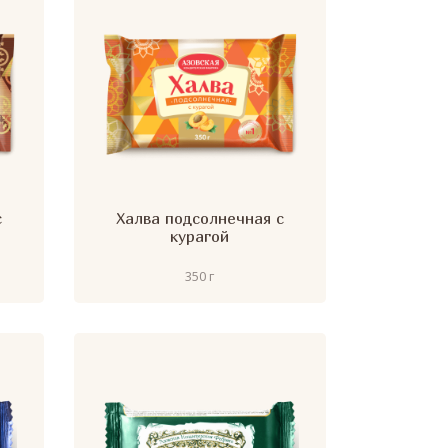
с
Халва подсолнечная с
курагой
350 г