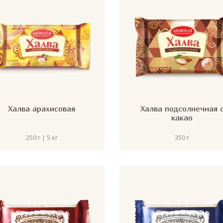
Халва арахисовая
Халва подсолнечная 
какао
250 г | 5 кг
350 г