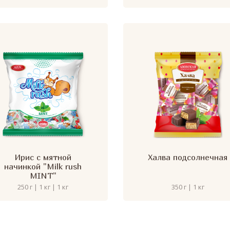
Ирис с мятной
Халва подсолнечная
начинкой "Milk rush
MINT"
250 г | 1 кг | 1 кг
350 г | 1 кг