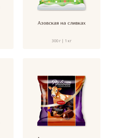
Азовская на сливках
300 г | 1 кг