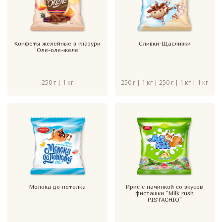
Конфеты желейные в глазури
Сливки-Щасливки
"Оле-оле-желе"
250 г | 1 кг
250 г | 1 кг | 250 г | 1 кг | 1 кг
Молока до потолка
Ирис с начинкой со вкусом
фисташки "Milk rush
PISTACHIO"