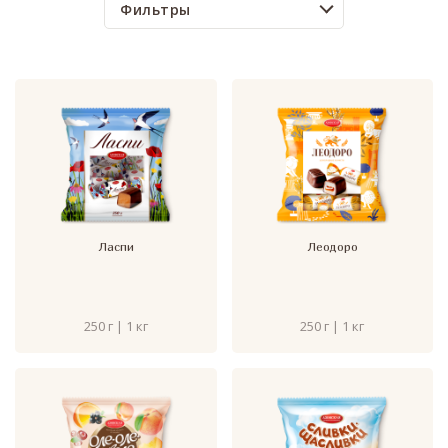
Фильтры
Ласпи
Леодоро
250 г | 1 кг
250 г | 1 кг