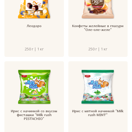
Леодоро
Конфеты желейные в глазури
"Оле-оле-желе"
250 г | 1 кг
250 г | 1 кг
Ирис с начинкой со вкусом
Ирис с мятной начинкой "Milk
фисташки "Milk rush
rush MINT"
PISTACHIO"