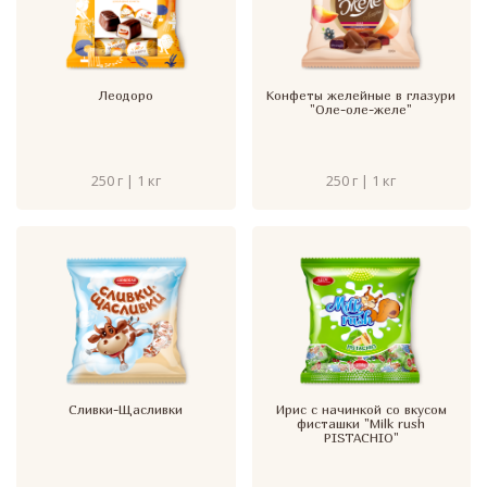
Леодоро
Конфеты желейные в глазури
"Оле-оле-желе"
250 г | 1 кг
250 г | 1 кг
Сливки-Щасливки
Ирис с начинкой со вкусом
фисташки "Milk rush
PISTACHIO"