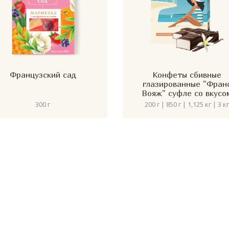
Французский сад
Конфеты сбивные
глазированные "Фран
Вояж" суфле со вкусо
ванили
300 г
200 г | 850 г | 1,125 кг | 3 к