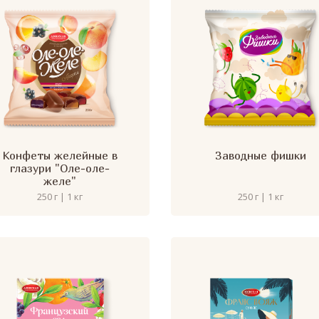
Конфеты желейные в
Заводные фишки
глазури "Оле-оле-
желе"
250 г | 1 кг
250 г | 1 кг