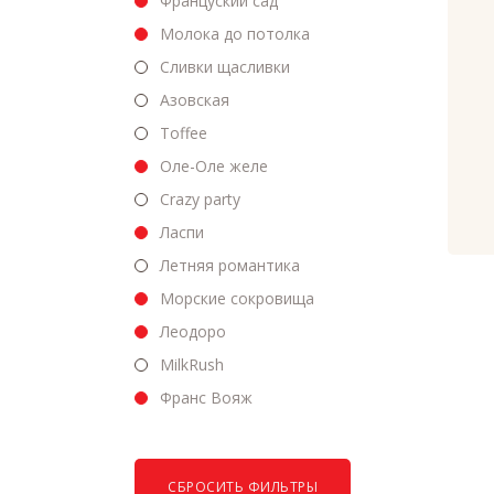
Француский сад
Молока до потолка
Сливки щасливки
Азовская
Toffee
Оле-Оле желе
Crazy party
Ласпи
Летняя романтика
Морские сокровища
Леодоро
MilkRush
Франс Вояж
СБРОСИТЬ ФИЛЬТРЫ