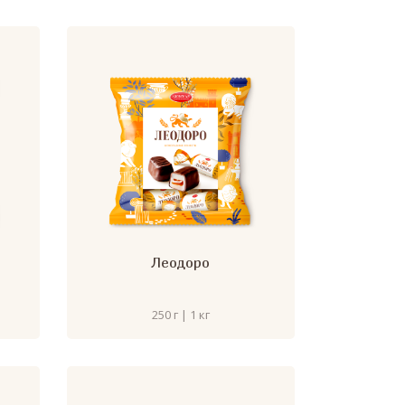
Леодоро
250 г | 1 кг