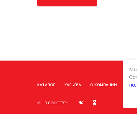
Мы 
Ост
по
КАТАЛОГ
КАРЬЕРА
О КОМПАНИИ
КОНТ
МЫ В СОЦСЕТЯХ