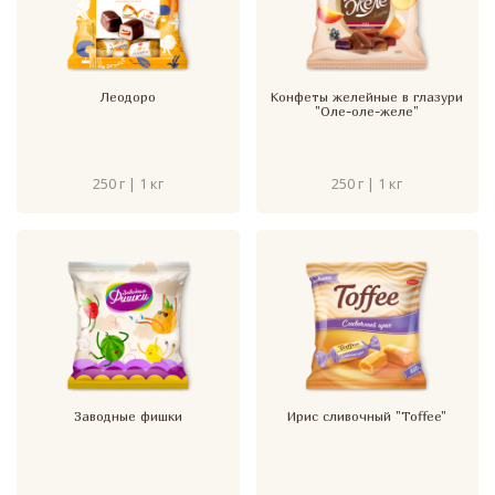
Леодоро
Конфеты желейные в глазури
"Оле-оле-желе"
250 г | 1 кг
250 г | 1 кг
Заводные фишки
Ирис сливочный "Toffee"