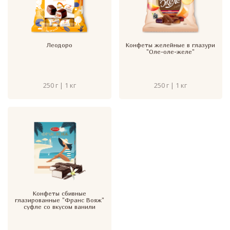
Леодоро
Конфеты желейные в глазури
"Оле-оле-желе"
250 г | 1 кг
250 г | 1 кг
Конфеты сбивные
глазированные "Франс Вояж"
суфле со вкусом ванили