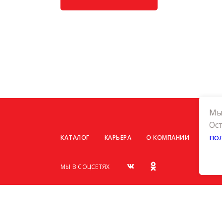
Мы 
Ост
по
КАТАЛОГ
КАРЬЕРА
О КОМПАНИИ
КОНТ
МЫ В СОЦСЕТЯХ