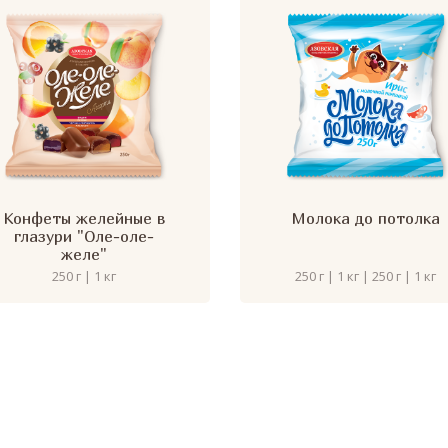
Конфеты желейные в
Молока до потолка
глазури "Оле-оле-
желе"
250 г | 1 кг
250 г | 1 кг | 250 г | 1 кг