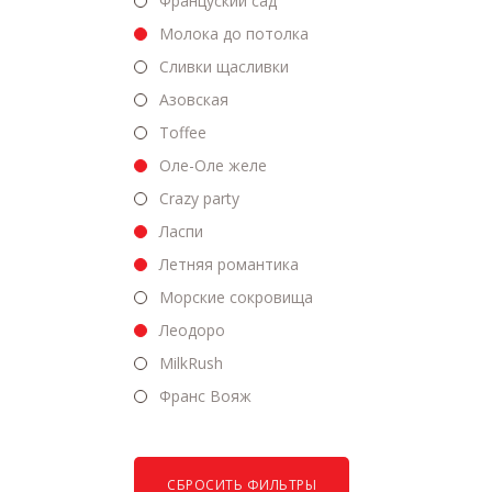
Француский сад
Молока до потолка
Сливки щасливки
Азовская
Toffee
Оле-Оле желе
Crazy party
Ласпи
Летняя романтика
Морские сокровища
Леодоро
MilkRush
Франс Вояж
СБРОСИТЬ ФИЛЬТРЫ