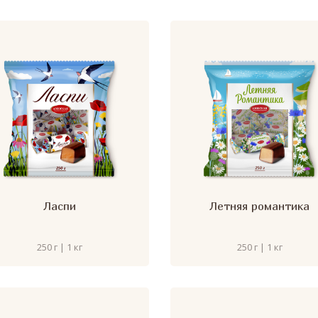
Ласпи
Летняя романтика
250 г | 1 кг
250 г | 1 кг