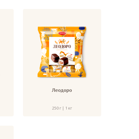
Леодоро
250 г | 1 кг