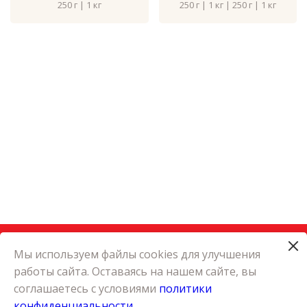
250 г | 1 кг
250 г | 1 кг | 250 г | 1 кг
Мы используем файлы cookies для улучшения
работы сайта. Оставаясь на нашем сайте, вы
КАТАЛОГ
соглашаетесь с условиями
политики
КАРЬЕРА
конфиденциальности
О КОМПАНИИ