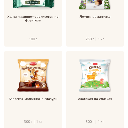
Халва тахинно–арахисовая на
Летняя романтика
фруктозе
180 г
250 г | 1 кг
Азовская молочная в глазури
Азовская на сливках
300 г | 1 кг
300 г | 1 кг