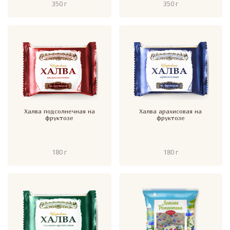
350 г
350 г
Халва подсолнечная на
Халва арахисовая на
фруктозе
фруктозе
180 г
180 г