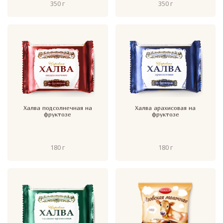
350 г
350 г
Халва подсолнечная на
Халва арахисовая на
фруктозе
фруктозе
180 г
180 г