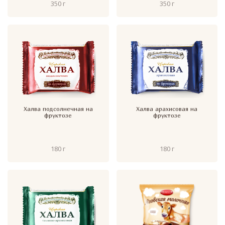
350 г
350 г
Халва подсолнечная на
Халва арахисовая на
фруктозе
фруктозе
180 г
180 г