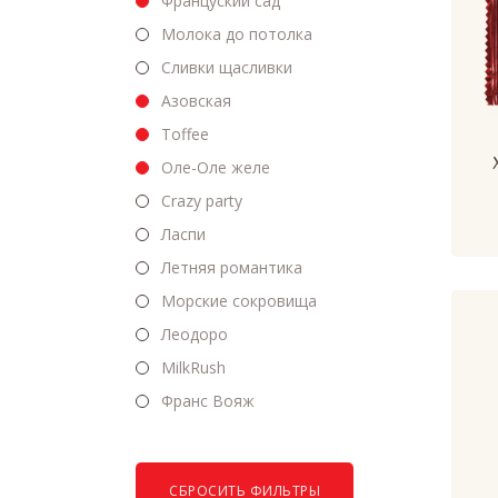
Француский сад
Молока до потолка
Сливки щасливки
Азовская
Toffee
Оле-Оле желе
Crazy party
Ласпи
Летняя романтика
Морские сокровища
Леодоро
MilkRush
Франс Вояж
СБРОСИТЬ ФИЛЬТРЫ