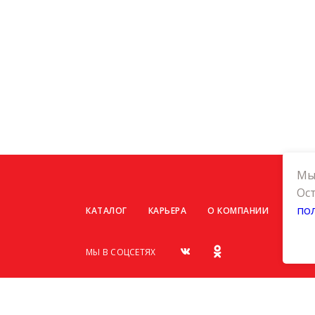
Мы 
Ост
по
КАТАЛОГ
КАРЬЕРА
О КОМПАНИИ
КОНТ
МЫ В СОЦСЕТЯХ