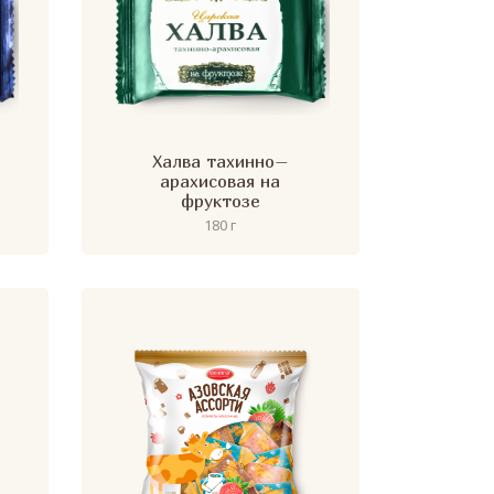
Халва тахинно–
арахисовая на
фруктозе
180 г