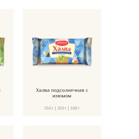
с
Халва подсолнечная с
изюмом
250 г | 350 г | 500 г