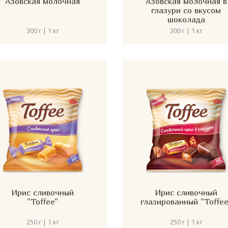
Азовская молочная
Азовская молочная в
глазури со вкусом
шоколада
300 г | 1 кг
300 г | 1 кг
Ирис сливочный
Ирис сливочный
"Toffee"
глазированный "Toffee
250 г | 1 кг
250 г | 1 кг