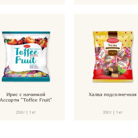
Ирис с начинкой
Халва подсолнечная
Ассорти "Toffee Fruit"
250 г | 1 кг
350 г | 1 кг