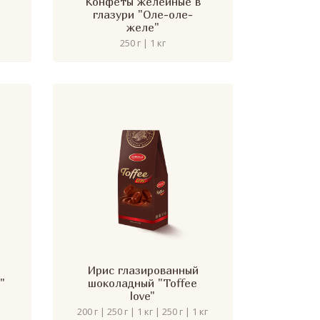
Конфеты желейные в
глазури "Оле-оле-
желе"
250 г | 1 кг
Ирис глазированный
"
шоколадный "Toffee
love"
200 г | 250 г | 1 кг | 250 г | 1 кг