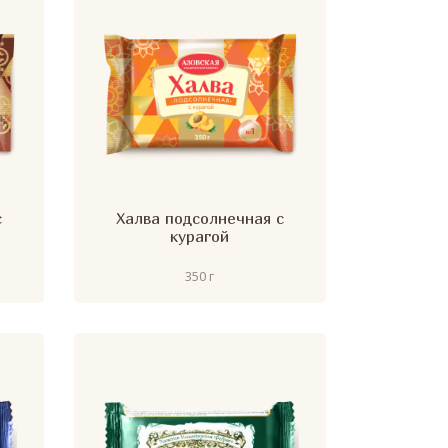
с
Халва подсолнечная с
курагой
350 г