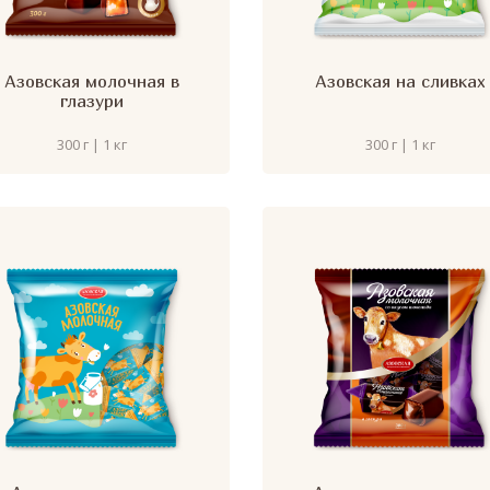
Азовская молочная в
Азовская на сливках
глазури
300 г | 1 кг
300 г | 1 кг