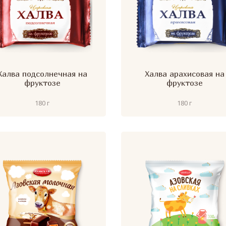
Халва подсолнечная на
Халва арахисовая на
фруктозе
фруктозе
180 г
180 г