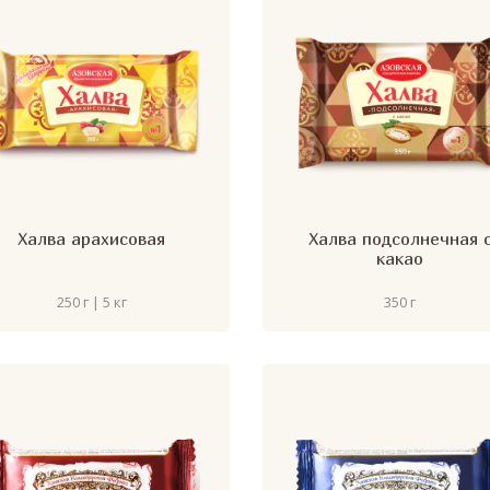
Халва арахисовая
Халва подсолнечная 
какао
250 г | 5 кг
350 г