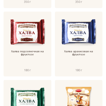
350 г
350 г
Халва подсолнечная на
Халва арахисовая на
фруктозе
фруктозе
180 г
180 г