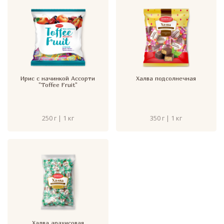
Ирис с начинкой Ассорти
Халва подсолнечная
"Toffee Fruit"
250 г | 1 кг
350 г | 1 кг
Халва арахисовая