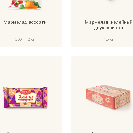
Мармелад ассорти
Мармелад желейный
двухслойный
300 г | 2 кг
1,5 кг