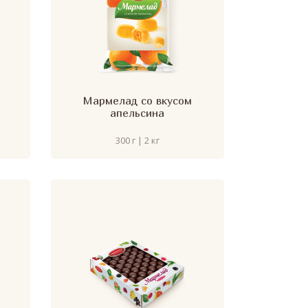
Мармелад со вкусом
апельсина
300 г | 2 кг