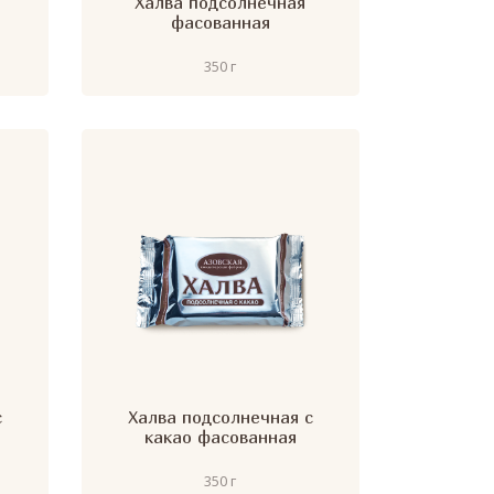
Халва подсолнечная
фасованная
350 г
с
Халва подсолнечная с
какао фасованная
350 г