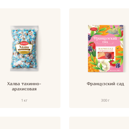
Халва тахинно-
Французский сад
арахисовая
1 кг
300 г