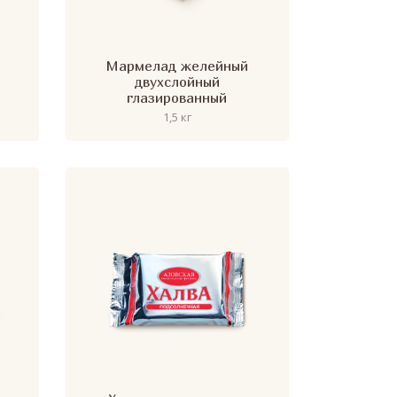
Мармелад желейный
двухслойный
глазированный
1,5 кг