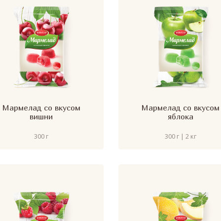
Мармелад со вкусом
Мармелад со вкусом
вишни
яблока
300 г
300 г | 2 кг