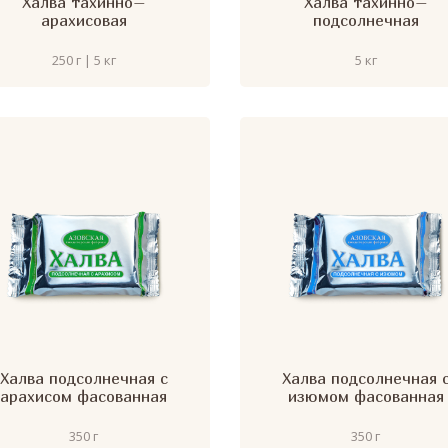
Халва тахинно–
Халва тахинно–
арахисовая
подсолнечная
250 г | 5 кг
5 кг
Халва подсолнечная с
Халва подсолнечная 
арахисом фасованная
изюмом фасованная
350 г
350 г