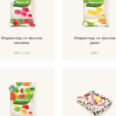
Мармелад со вкусом
Мармелад со вкусом
малины
дыни
300 г | 2 кг
300 г