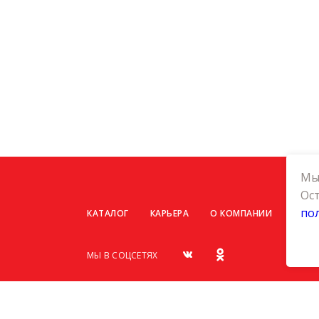
Мы 
Ост
по
КАТАЛОГ
КАРЬЕРА
О КОМПАНИИ
КОНТ
МЫ В СОЦСЕТЯХ