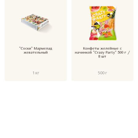
"Соски" Мармелад
Конфеты желейные с
жевательный
начинкой "Crazy Party" 500 г /
8 шт
1 кг
500 г