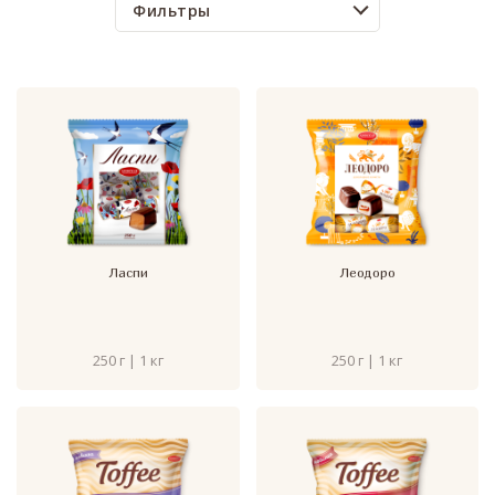
Фильтры
Ласпи
Леодоро
250 г | 1 кг
250 г | 1 кг