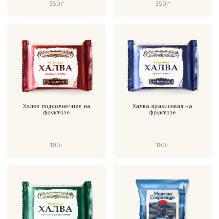
350 г
350 г
Халва подсолнечная на
Халва арахисовая на
фруктозе
фруктозе
180 г
180 г