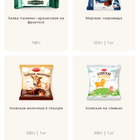
Халва тахинно–арахисовая на
Морские сокровища
фруктозе
180 г
250 г | 1 кг
Азовская молочная в глазури
Азовская на сливках
300 г | 1 кг
300 г | 1 кг