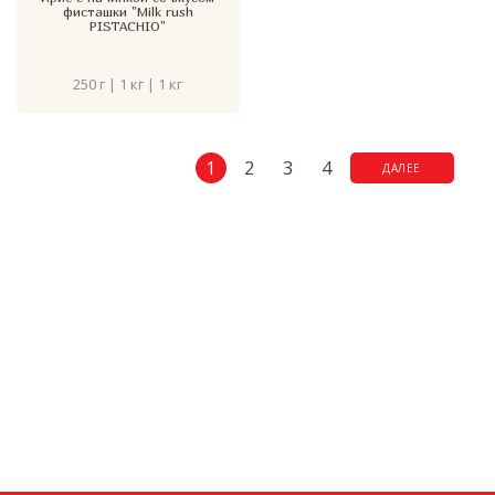
фисташки "Milk rush
PISTACHIO"
250 г | 1 кг | 1 кг
1
2
3
4
ДАЛЕЕ