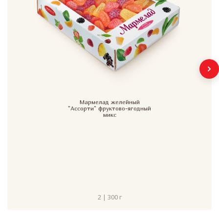
Мармелад желейный
"Ассорти" фруктово-ягодный
микс
2 | 300 г