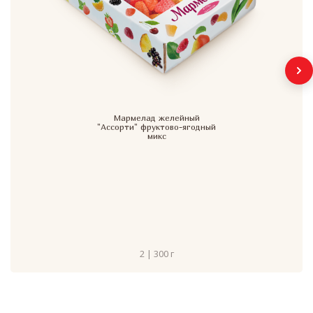
Мармелад желейный
"Ассорти" фруктово-ягодный
микс
2 | 300 г