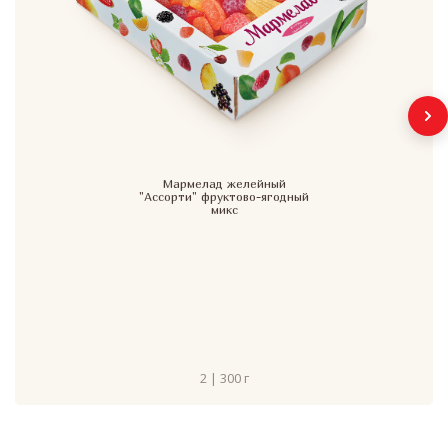
Мармелад желейный
"Ассорти" фруктово-ягодный
микс
2 | 300 г