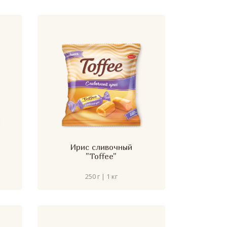
Ирис сливочный
"Toffee"
250 г | 1 кг