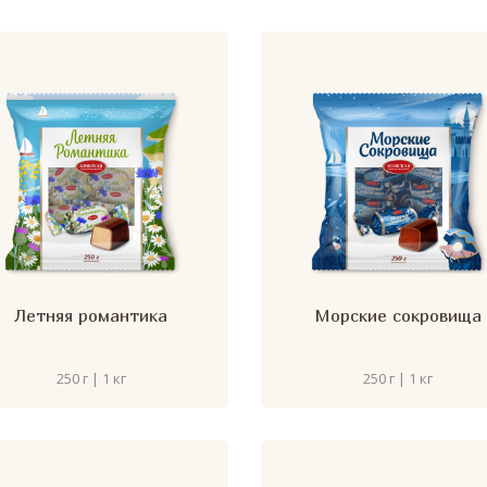
Летняя романтика
Морские сокровища
250 г | 1 кг
250 г | 1 кг