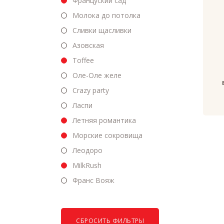
Француский сад
Молока до потолка
Сливки щасливки
Азовская
Toffee
Оле-Оле желе
Crazy party
Ласпи
Летняя романтика
Морские сокровища
Леодоро
MilkRush
Франс Вояж
СБРОСИТЬ ФИЛЬТРЫ