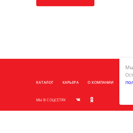
Мы 
Ост
по
КАТАЛОГ
КАРЬЕРА
О КОМПАНИИ
КОНТ
МЫ В СОЦСЕТЯХ