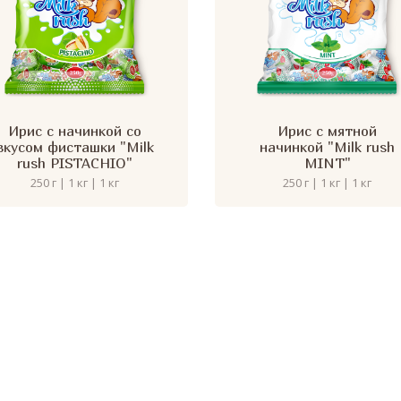
Ирис с начинкой со
Ирис с мятной
вкусом фисташки "Milk
начинкой "Milk rush
rush PISTACHIO"
MINT"
250 г | 1 кг | 1 кг
250 г | 1 кг | 1 кг