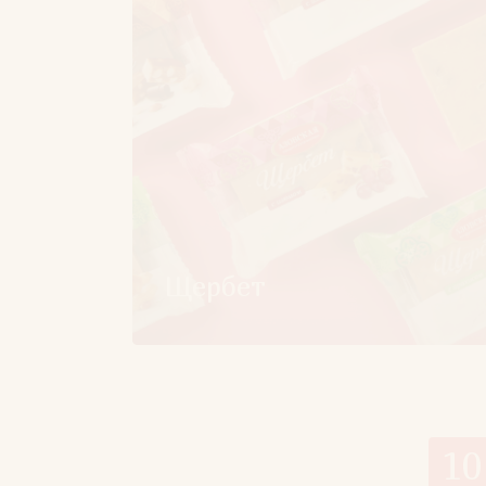
Щербет
10