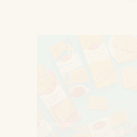
ко
Печенье