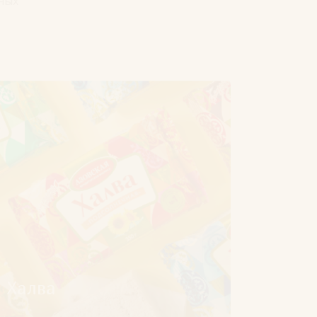
ных
Халва