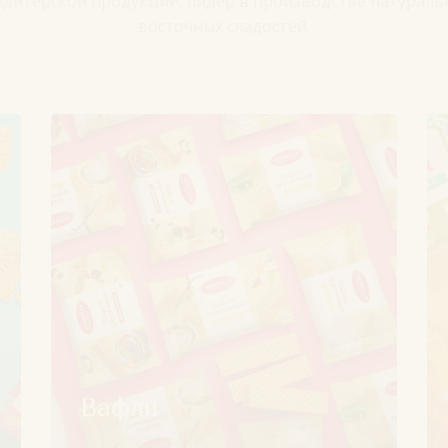
ндитерской продукции, лидер в производстве натураль
восточных сладостей.
Вафли