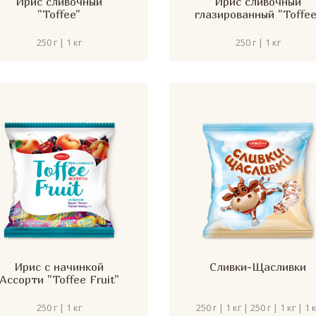
Ирис сливочный
Ирис сливочный
"Toffee"
глазированный "Toffee
250 г | 1 кг
250 г | 1 кг
Ирис с начинкой
Сливки-Щасливки
Ассорти "Toffee Fruit"
250 г | 1 кг
250 г | 1 кг | 250 г | 1 кг | 1 