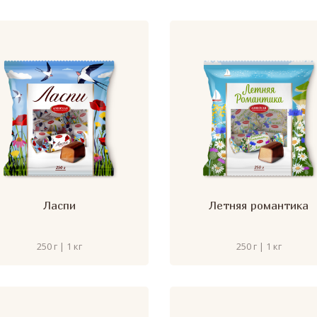
Ласпи
Летняя романтика
250 г | 1 кг
250 г | 1 кг