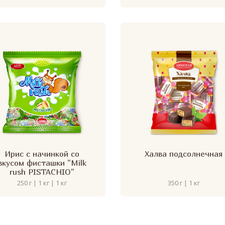
Ирис с начинкой со
Халва подсолнечная
вкусом фисташки "Milk
rush PISTACHIO"
250 г | 1 кг | 1 кг
350 г | 1 кг