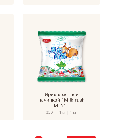
Ирис с мятной
начинкой "Milk rush
MINT"
250 г | 1 кг | 1 кг