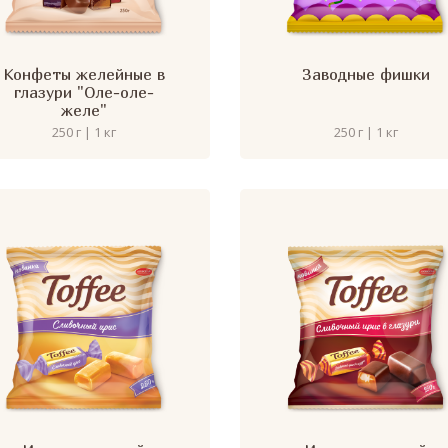
Конфеты желейные в
Заводные фишки
глазури "Оле-оле-
желе"
250 г | 1 кг
250 г | 1 кг