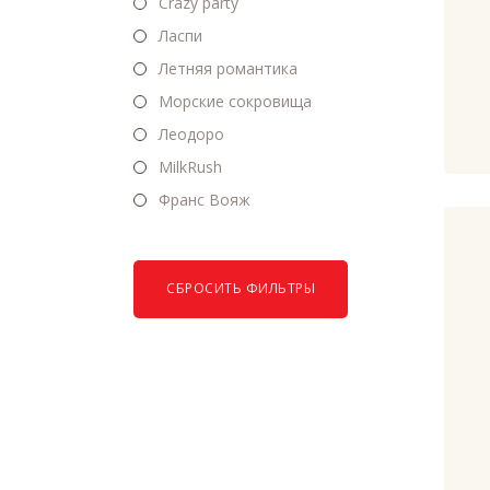
Crazy party
Ласпи
Летняя романтика
Морские сокровища
Леодоро
MilkRush
Франс Вояж
СБРОСИТЬ ФИЛЬТРЫ