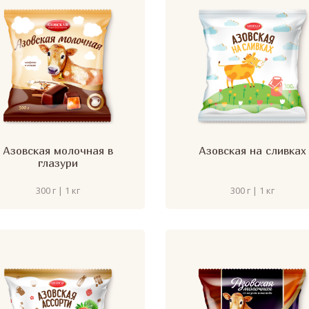
Азовская молочная в
Азовская на сливках
глазури
300 г | 1 кг
300 г | 1 кг