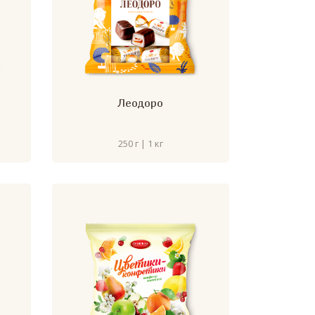
Леодоро
250 г | 1 кг