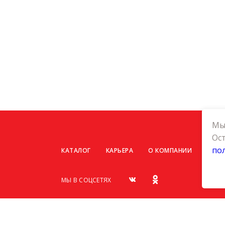
Мы 
Ост
по
КАТАЛОГ
КАРЬЕРА
О КОМПАНИИ
КОНТ
МЫ В СОЦСЕТЯХ