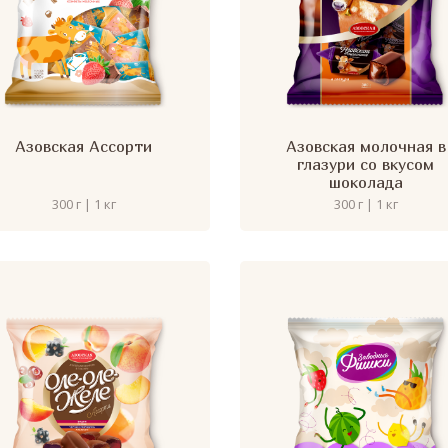
Азовская Ассорти
Азовская молочная в
глазури со вкусом
шоколада
300 г | 1 кг
300 г | 1 кг