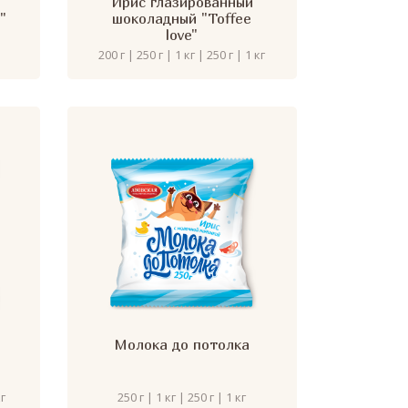
Ирис глазированный
"
шоколадный "Toffee
love"
200 г | 250 г | 1 кг | 250 г | 1 кг
Молока до потолка
кг
250 г | 1 кг | 250 г | 1 кг