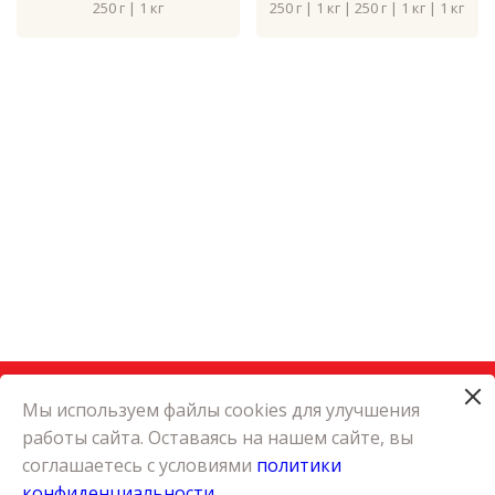
250 г | 1 кг
250 г | 1 кг | 250 г | 1 кг | 1 кг
Мы используем файлы cookies для улучшения
работы сайта. Оставаясь на нашем сайте, вы
КАТАЛОГ
соглашаетесь с условиями
политики
КАРЬЕРА
конфиденциальности
О КОМПАНИИ