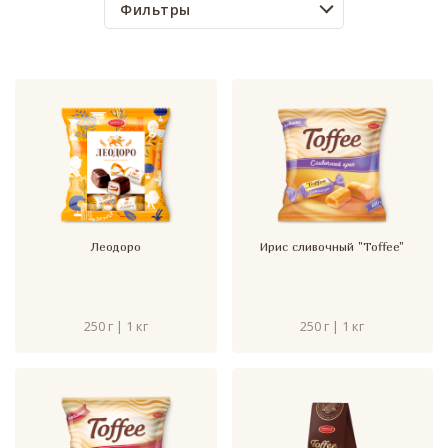
Фильтры
Леодоро
Ирис сливочный "Toffee"
250 г | 1 кг
250 г | 1 кг